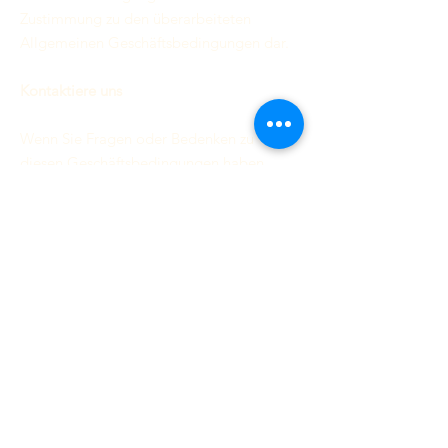
Zustimmung zu den überarbeiteten
Allgemeinen Geschäftsbedingungen dar.
Kontaktiere uns
Wenn Sie Fragen oder Bedenken zu
diesen Geschäftsbedingungen haben,
kontaktieren Sie uns bitte
unter
info@teral.in
.
Nachhaltig mitwachsend.
Kontakt
117 Aranthangi