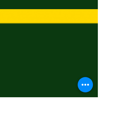
Anwendung von Anbaumethoden, die
umweltfreundlich, sozial verantwortlich und
wirtschaftlich...