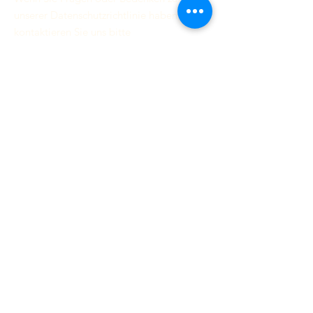
unserer Datenschutzrichtlinie haben,
kontaktieren Sie uns bitte
unter
info@teral.in
.
Nachhaltig mitwachsend.
Kontakt
117 Aranthangi
Hauptstraße,
Peravurani, 614804
Tamilnadu, Indien
Verkauf:
sales@teral.in