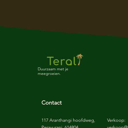
Duurzaam met je
meegroeien.
Contact
117 Aranthangi hoofdweg,
Verkoop:
Peravurani, 614804
verkoop@t