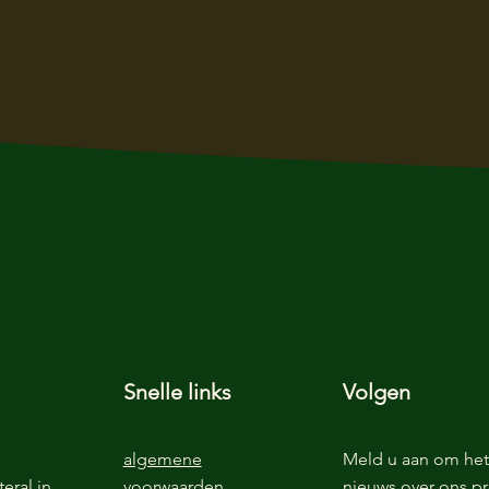
Snelle links
Volgen
algemene
Meld u aan om het 
eral.in
voorwaarden
nieuws over ons pr