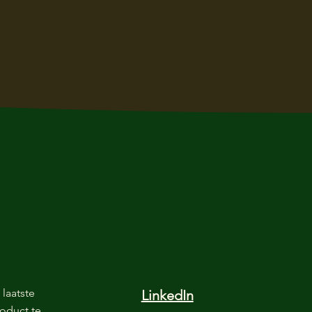
laatste
LinkedIn
oduct te