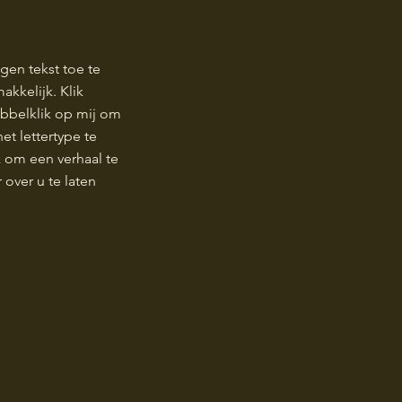
igen tekst toe te
akkelijk. Klik
bbelklik op mij om
t lettertype te
k om een verhaal te
 over u te laten